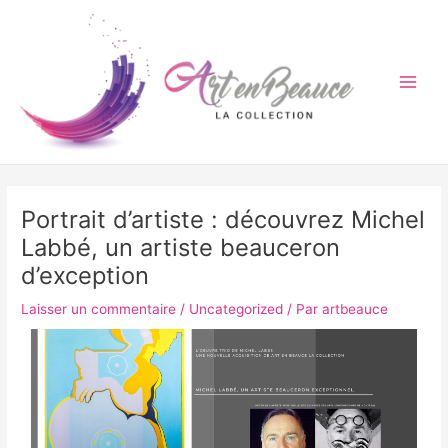
Aller
Navigation
Main
au
des
Men
contenu
articles
Portrait d’artiste : découvrez Michel
Labbé, un artiste beauceron
d’exception
Laisser un commentaire
/
Uncategorized
/ Par
artbeauce