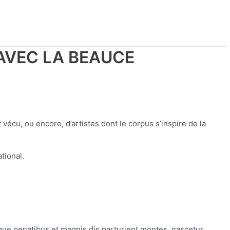
 AVEC LA BEAUCE
 vécu, ou encore, d’artistes dont le corpus s’inspire de la
tional.
que penatibus et magnis dis parturient montes, nascetur