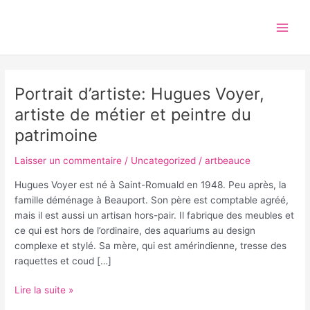
Aller
Main
au
Men
contenu
Portrait d’artiste: Hugues Voyer,
Portrait
d’artiste:
artiste de métier et peintre du
Hugues
patrimoine
Voyer,
artiste
Laisser un commentaire
/
Uncategorized
/
artbeauce
de
métier
Hugues Voyer est né à Saint-Romuald en 1948. Peu après, la
et
famille déménage à Beauport. Son père est comptable agréé,
peintre
mais il est aussi un artisan hors-pair. Il fabrique des meubles et
du
ce qui est hors de l’ordinaire, des aquariums au design
patrimoine
complexe et stylé. Sa mère, qui est amérindienne, tresse des
raquettes et coud […]
Lire la suite »