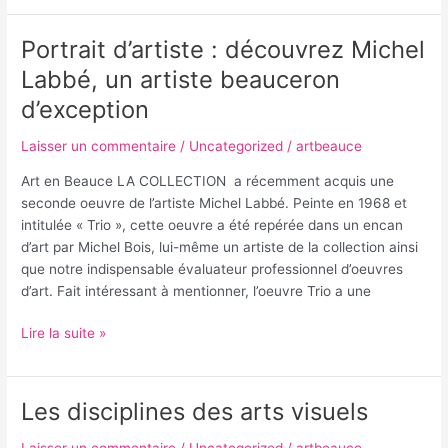
Portrait d’artiste : découvrez Michel
Portrait
d’artiste
Labbé, un artiste beauceron
:
d’exception
découvrez
Michel
Laisser un commentaire
/
Uncategorized
/
artbeauce
Labbé,
un
Art en Beauce LA COLLECTION a récemment acquis une
artiste
seconde oeuvre de l’artiste Michel Labbé. Peinte en 1968 et
beauceron
intitulée « Trio », cette oeuvre a été repérée dans un encan
d’exception
d’art par Michel Bois, lui-même un artiste de la collection ainsi
que notre indispensable évaluateur professionnel d’oeuvres
d’art. Fait intéressant à mentionner, l’oeuvre Trio a une
Lire la suite »
Les disciplines des arts visuels
Les
disciplines
Laisser un commentaire
/
Uncategorized
/
artbeauce